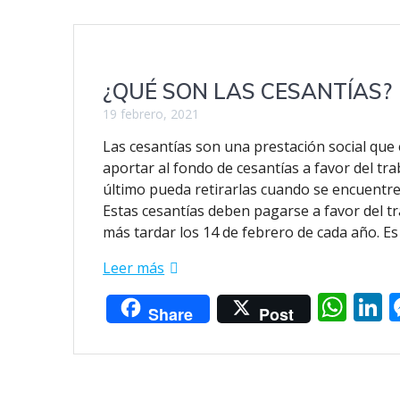
¿QUÉ SON LAS CESANTÍAS?
19 febrero, 2021
Las cesantías son una prestación social que
aportar al fondo de cesantías a favor del tr
último pueda retirarlas cuando se encuentre 
Estas cesantías deben pagarse a favor del t
más tardar los 14 de febrero de cada año. Es
Leer más
W
L
Share
Post
h
at
k
s
e