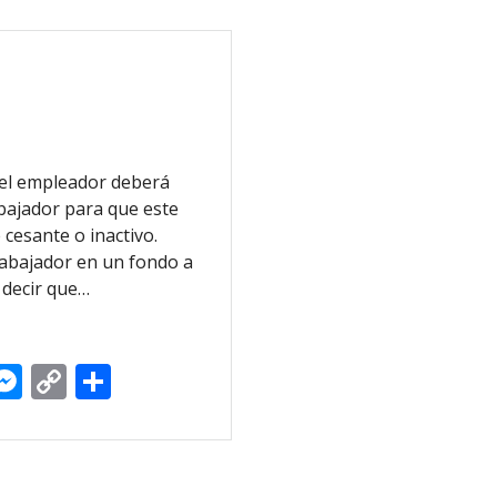
 el empleador deberá
abajador para que este
cesante o inactivo.
rabajador en un fondo a
 decir que…
i
M
C
C
n
e
o
o
ss
p
m
e
y
p