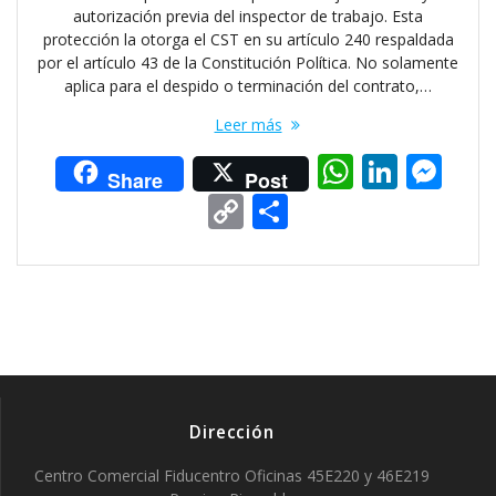
autorización previa del inspector de trabajo. Esta
protección la otorga el CST en su artículo 240 respaldada
por el artículo 43 de la Constitución Política. No solamente
aplica para el despido o terminación del contrato,…
Leer más
W
Li
M
Share
Post
h
n
e
C
C
at
k
ss
o
o
s
e
e
p
m
A
dI
n
y
p
p
n
g
Li
ar
p
er
n
ti
k
r
Dirección
Centro Comercial Fiducentro Oficinas 45E220 y 46E219