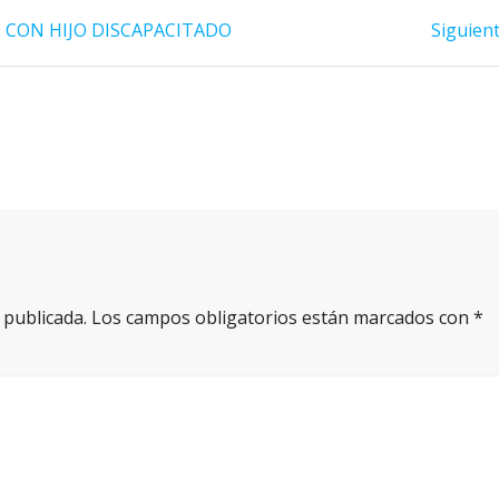
er
k
r
 CON HIJO DISCAPACITADO
Siguient
 publicada.
Los campos obligatorios están marcados con
*