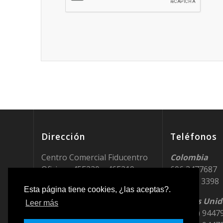
Dirección
Teléfonos
Centro Comercial Fiducentro
Colombia
Oficinas 45E220 y 46E219
606 3477687
Pereira, Risaralda
311 377 3398
Esta página tiene cookies, ¿las aceptas?.
Colombia
Estados Unid
Leer más
848 Brickell Ave, Ste 950
+1 (786) 9447