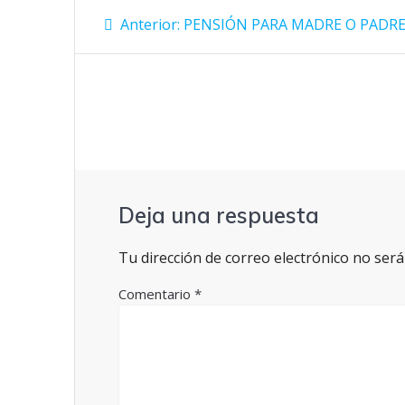
Navegación
p
Entrada
Anterior:
PENSIÓN PARA MADRE O PADRE
anterior:
de
entradas
Deja una respuesta
Tu dirección de correo electrónico no será
Comentario
*