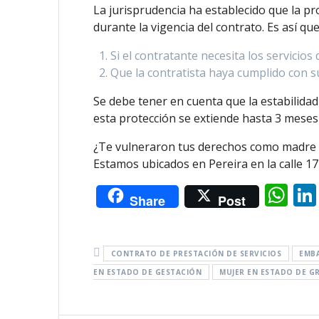
La jurisprudencia ha establecido que la pr
durante la vigencia del contrato. Es así q
Si el contratante necesita los servicios 
Que la contratista haya cumplido con s
Se debe tener en cuenta que la estabilidad 
esta protección se extiende hasta 3 meses
¿Te vulneraron tus derechos como madre 
Estamos ubicados en Pereira en la calle 17
W
Share
Post
h
at
s
CONTRATO DE PRESTACIÓN DE SERVICIOS
EMB
EN ESTADO DE GESTACIÓN
MUJER EN ESTADO DE G
A
p