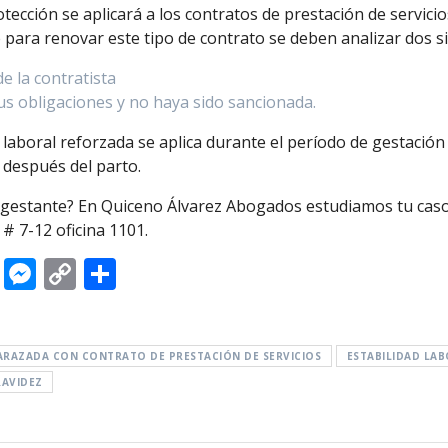
otección se aplicará a los contratos de prestación de servi
ue para renovar este tipo de contrato se deben analizar dos s
de la contratista
us obligaciones y no haya sido sancionada.
laboral reforzada se aplica durante el período de gestación y
 después del parto.
gestante? En Quiceno Álvarez Abogados estudiamos tu caso
 # 7-12 oficina 1101.
Li
M
C
C
n
e
o
o
k
ss
p
m
e
e
y
p
ARAZADA CON CONTRATO DE PRESTACIÓN DE SERVICIOS
ESTABILIDAD LA
RAVIDEZ
dI
n
Li
ar
n
g
n
ti