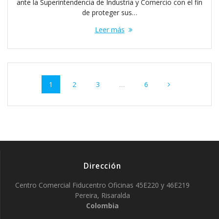
ante la Superintendencia de Industria y Comercio con el fin
de proteger sus…
Leer más
Navegación
Página
Página
Página
Página
1
2
3
…
6
de
entradas
Dirección
Centro Comercial Fiducentro Oficinas 45E220 y 46E219
Pereira, Risaralda
Colombia